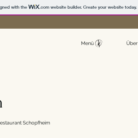
igned with the
.com
website builder. Create your website today.
Menü
Über
m
Restaurant Schopfheim